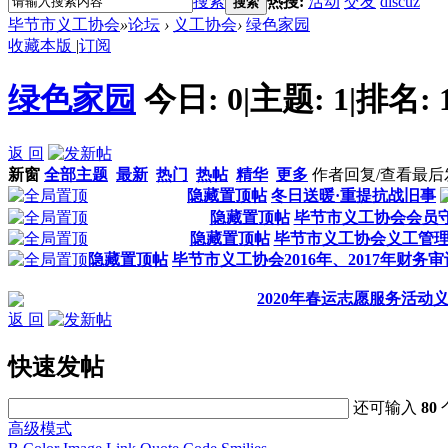
搜索
热搜:
活动
交友
discuz
搜索
毕节市义工协会
»
论坛
›
义工协会
›
绿色家园
收藏本版
|
订阅
绿色家园
今日:
0
|
主题:
1
|
排名:
返 回
新窗
全部主题
最新
热门
热帖
精华
更多
作者
回复/查看
最后
隐藏置顶帖
冬日送暖·重提抗战旧事
隐藏置顶帖
毕节市义工协会会员
隐藏置顶帖
毕节市义工协会义工管
隐藏置顶帖
毕节市义工协会2016年、2017年财务
2020年春运志愿服务活动
返 回
快速发帖
还可输入
80
高级模式